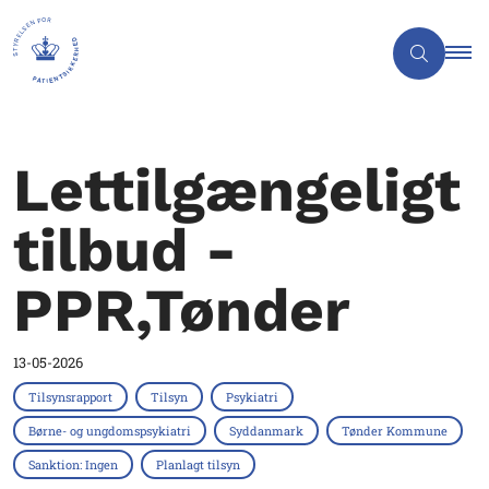
Lettilgængeligt
tilbud -
PPR,Tønder
13-05-2026
Tilsynsrapport
Tilsyn
Psykiatri
Børne- og ungdomspsykiatri
Syddanmark
Tønder Kommune
Sanktion: Ingen
Planlagt tilsyn