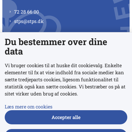
72 28 66 00
stps@stps.dk
Du bestemmer over dine
Se alle kontaktnumre
data
Vi bruger cookies til at huske dit cookievalg. Enkelte
elementer til fx at vise indhold fra sociale medier kan
Links
sætte tredjeparts cookies, ligesom funktionalitet til
statistik også kan sætte cookies. Vi bestræber os på at
sitet virker uden brug af cookies.
Udgivelser
Tilgængelighedserklæring
Læs mere om cookies
Data- og privatlivspolitik
Accepter alle
Cookies