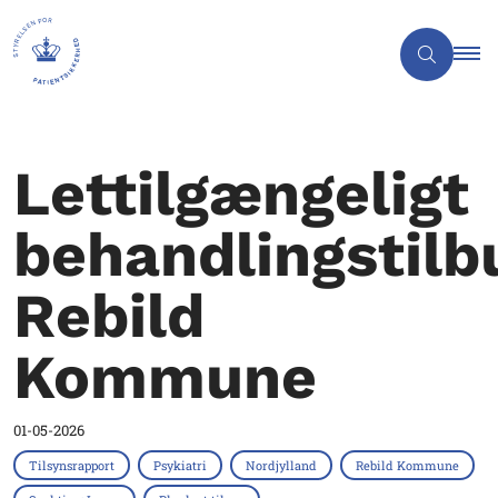
Lettilgængeligt
behandlingstilb
Rebild
Kommune
01-05-2026
Tilsynsrapport
Psykiatri
Nordjylland
Rebild Kommune