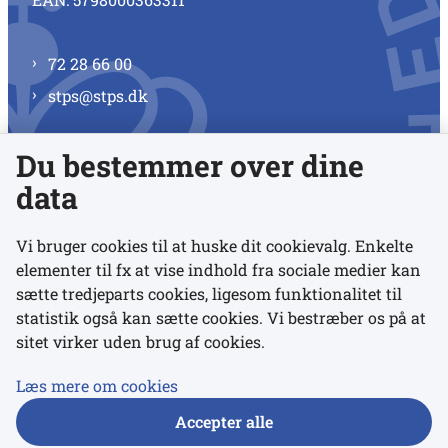
72 28 66 00
stps@stps.dk
Du bestemmer over dine
Se alle kontaktnumre
data
Vi bruger cookies til at huske dit cookievalg. Enkelte
elementer til fx at vise indhold fra sociale medier kan
Links
sætte tredjeparts cookies, ligesom funktionalitet til
statistik også kan sætte cookies. Vi bestræber os på at
sitet virker uden brug af cookies.
Udgivelser
Tilgængelighedserklæring
Læs mere om cookies
Data- og privatlivspolitik
Accepter alle
Cookies