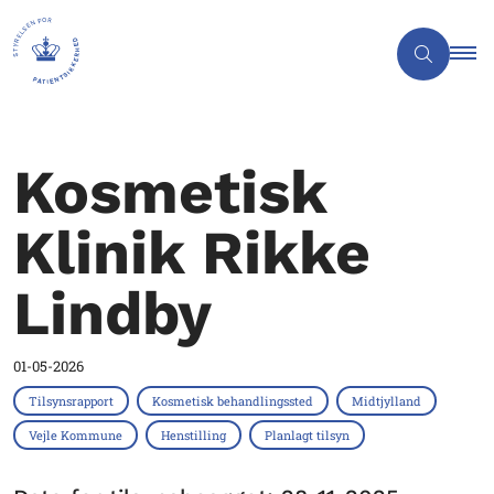
Kosmetisk
Klinik Rikke
Lindby
01-05-2026
Tilsynsrapport
Kosmetisk behandlingssted
Midtjylland
Vejle Kommune
Henstilling
Planlagt tilsyn