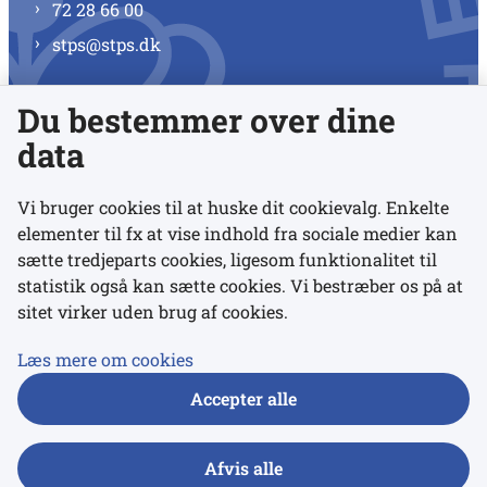
72 28 66 00
stps@stps.dk
Du bestemmer over dine
Se alle kontaktnumre
data
Vi bruger cookies til at huske dit cookievalg. Enkelte
elementer til fx at vise indhold fra sociale medier kan
Links
sætte tredjeparts cookies, ligesom funktionalitet til
statistik også kan sætte cookies. Vi bestræber os på at
sitet virker uden brug af cookies.
Udgivelser
Tilgængelighedserklæring
Læs mere om cookies
Data- og privatlivspolitik
Accepter alle
Cookies
Afvis alle