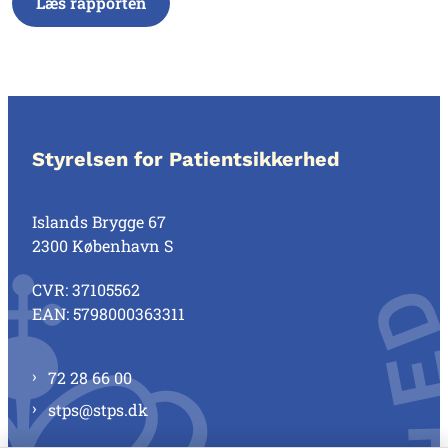
Læs rapporten
Styrelsen for Patientsikkerhed
Islands Brygge 67
2300 København S
CVR: 37105562
EAN: 5798000363311
72 28 66 00
stps@stps.dk