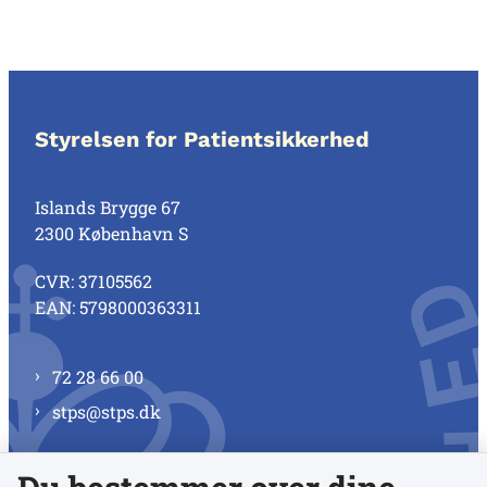
Styrelsen for Patientsikkerhed
Islands Brygge 67
2300 København S
CVR: 37105562
EAN: 5798000363311
72 28 66 00
stps@stps.dk