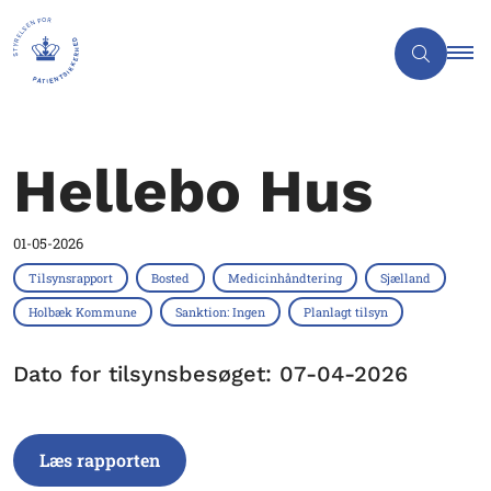
Hellebo Hus
01-05-2026
Tilsynsrapport
Bosted
Medicinhåndtering
Sjælland
Holbæk Kommune
Sanktion: Ingen
Planlagt tilsyn
Dato for tilsynsbesøget: 07-04-2026
Læs rapporten