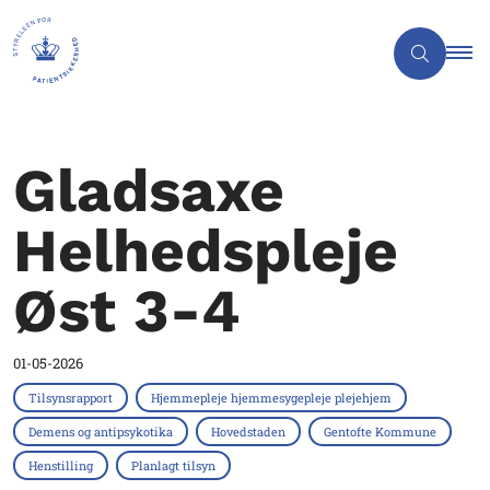
Gladsaxe
Helhedspleje
Øst 3-4
01-05-2026
Tilsynsrapport
Hjemmepleje hjemmesygepleje plejehjem
Demens og antipsykotika
Hovedstaden
Gentofte Kommune
Henstilling
Planlagt tilsyn