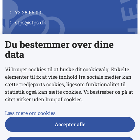
72 28 66 00
stps@stps.dk
Du bestemmer over dine
Se alle kontaktnumre
data
Vi bruger cookies til at huske dit cookievalg. Enkelte
elementer til fx at vise indhold fra sociale medier kan
Links
sætte tredjeparts cookies, ligesom funktionalitet til
statistik også kan sætte cookies. Vi bestræber os på at
sitet virker uden brug af cookies.
Udgivelser
Tilgængelighedserklæring
Læs mere om cookies
Data- og privatlivspolitik
Accepter alle
Cookies