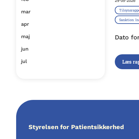
29-05-2026
Tilsynsrapp
mar
Sanktion: I
apr
maj
Dato fo
jun
jul
Læs ra
Styrelsen for Patientsikkerhed