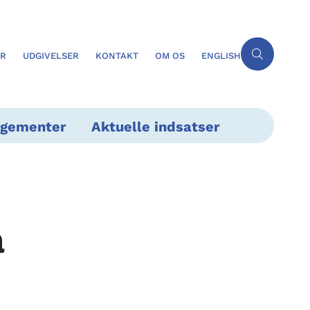
ER
UDGIVELSER
KONTAKT
OM OS
ENGLISH
ngementer
Aktuelle indsatser
a