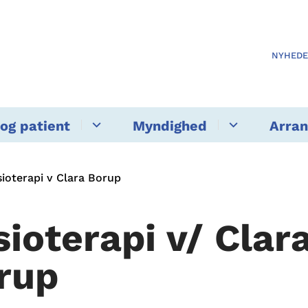
NYHED
og patient
Myndighed
Arra
sioterapi v Clara Borup
sioterapi v/ Clar
rup