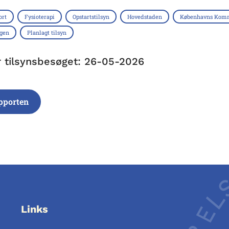
ort
Fysioterapi
Opstartstilsyn
Hovedstaden
Københavns Kom
ngen
Planlagt tilsyn
r tilsynsbesøget: 26-05-2026
pporten
Links