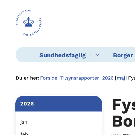
Sundhedsfaglig
Borger 
Du er her:
Forside
Tilsynsrapporter
2026
maj
Fy
Fy
2026
Bo
jan
feb