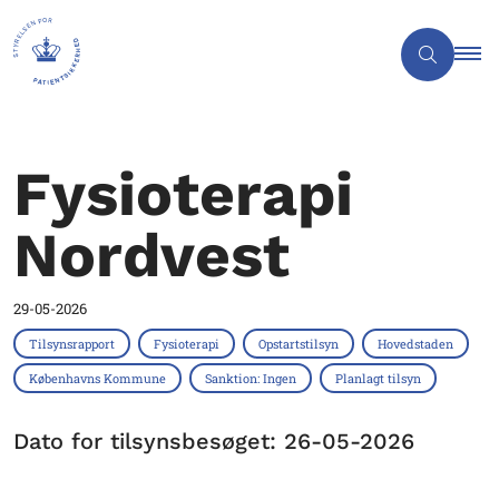
Fysioterapi
Nordvest
29-05-2026
Tilsynsrapport
Fysioterapi
Opstartstilsyn
Hovedstaden
Københavns Kommune
Sanktion: Ingen
Planlagt tilsyn
Dato for tilsynsbesøget: 26-05-2026