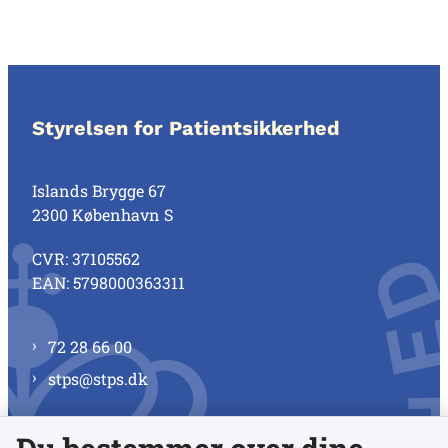
Styrelsen for Patientsikkerhed
Islands Brygge 67
2300 København S
CVR: 37105562
EAN: 5798000363311
72 28 66 00
stps@stps.dk