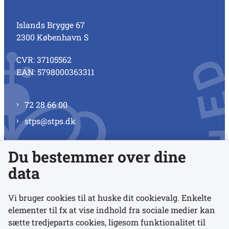
Islands Brygge 67
2300 København S
CVR: 37105562
EAN: 5798000363311
72 28 66 00
stps@stps.dk
Du bestemmer over dine
Se alle kontaktnumre
data
Vi bruger cookies til at huske dit cookievalg. Enkelte
elementer til fx at vise indhold fra sociale medier kan
Links
sætte tredjeparts cookies, ligesom funktionalitet til