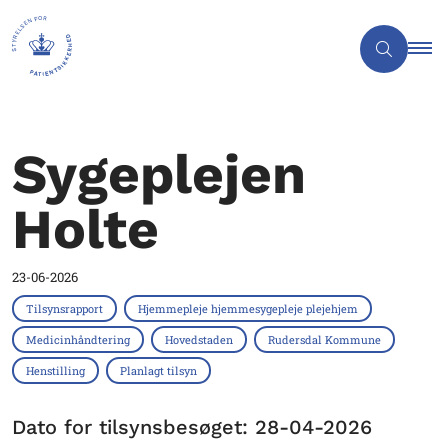
Sygeplejen
Holte
23-06-2026
Tilsynsrapport
Hjemmepleje hjemmesygepleje plejehjem
Medicinhåndtering
Hovedstaden
Rudersdal Kommune
Henstilling
Planlagt tilsyn
Dato for tilsynsbesøget: 28-04-2026