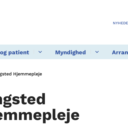
NYHED
og patient
Myndighed
Arra
gsted Hjemmepleje
ngsted
emmepleje