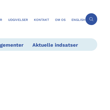
ER
UDGIVELSER
KONTAKT
OM OS
ENGLISH
ngementer
Aktuelle indsatser