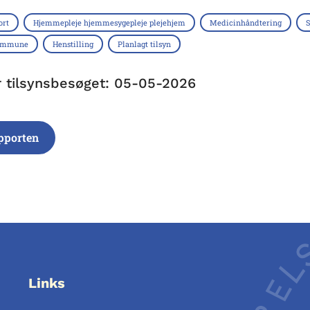
ort
Hjemmepleje hjemmesygepleje plejehjem
Medicinhåndtering
S
Kommune
Henstilling
Planlagt tilsyn
r tilsynsbesøget: 05-05-2026
pporten
Links