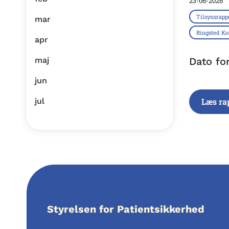
23-06-2026
Tilsynsrapp
mar
Ringsted 
apr
maj
Dato fo
jun
jul
Læs ra
Styrelsen for Patientsikkerhed