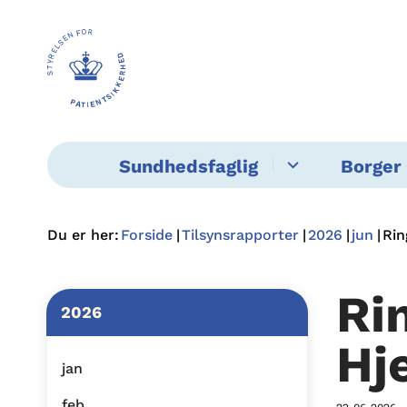
Sundhedsfaglig
Borger 
Du er her:
Forside
Tilsynsrapporter
2026
jun
Rin
Ri
2026
Hj
jan
feb