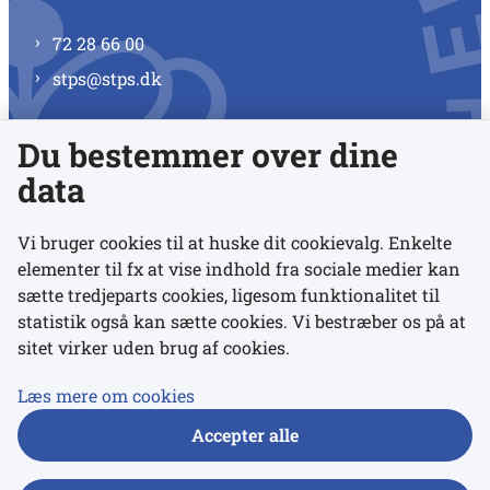
72 28 66 00
stps@stps.dk
Du bestemmer over dine
Se alle kontaktnumre
data
Vi bruger cookies til at huske dit cookievalg. Enkelte
elementer til fx at vise indhold fra sociale medier kan
Links
sætte tredjeparts cookies, ligesom funktionalitet til
statistik også kan sætte cookies. Vi bestræber os på at
sitet virker uden brug af cookies.
Udgivelser
Tilgængelighedserklæring
Læs mere om cookies
Data- og privatlivspolitik
Accepter alle
Cookies