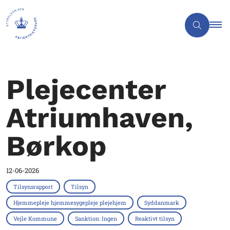
Plejecenter
Atriumhaven,
Børkop
12-06-2026
Tilsynsrapport
Tilsyn
Hjemmepleje hjemmesygepleje plejehjem
Syddanmark
Vejle Kommune
Sanktion: Ingen
Reaktivt tilsyn