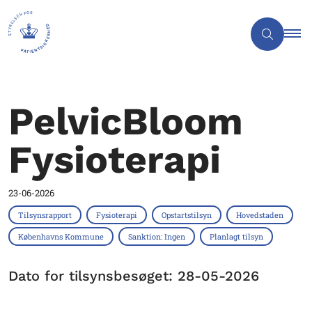
PelvicBloom
Fysioterapi
23-06-2026
Tilsynsrapport
Fysioterapi
Opstartstilsyn
Hovedstaden
Københavns Kommune
Sanktion: Ingen
Planlagt tilsyn
Dato for tilsynsbesøget: 28-05-2026