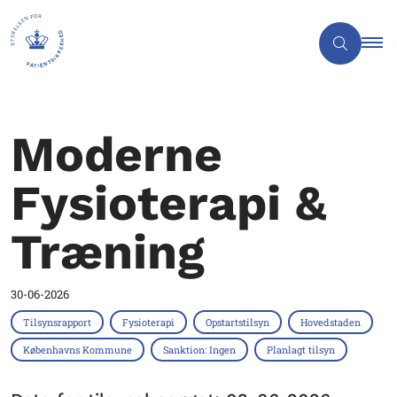
Moderne
Fysioterapi &
Træning
30-06-2026
Tilsynsrapport
Fysioterapi
Opstartstilsyn
Hovedstaden
Københavns Kommune
Sanktion: Ingen
Planlagt tilsyn