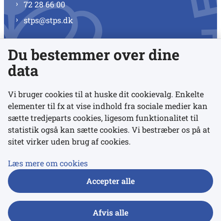
72 28 66 00
stps@stps.dk
Du bestemmer over dine
Se alle kontaktnumre
data
Vi bruger cookies til at huske dit cookievalg. Enkelte
elementer til fx at vise indhold fra sociale medier kan
Links
sætte tredjeparts cookies, ligesom funktionalitet til
statistik også kan sætte cookies. Vi bestræber os på at
sitet virker uden brug af cookies.
Udgivelser
Tilgængelighedserklæring
Læs mere om cookies
Data- og privatlivspolitik
Accepter alle
Cookies
Afvis alle