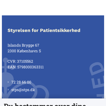
Styrelsen for Patientsikkerhed
Islands Brygge 67
2300 København S
CVR: 37105562
EAN: 5798000363311
72 28 66 00
stps@stps.dk