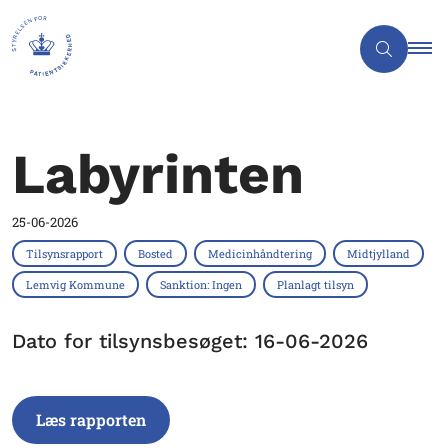
Labyrinten
25-06-2026
Tilsynsrapport
Bosted
Medicinhåndtering
Midtjylland
Lemvig Kommune
Sanktion: Ingen
Planlagt tilsyn
Dato for tilsynsbesøget: 16-06-2026
Læs rapporten