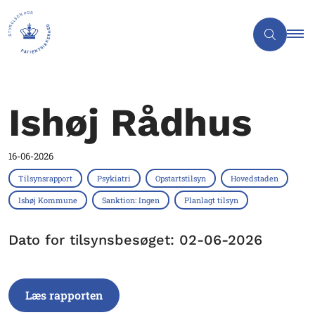
Ishøj Rådhus
16-06-2026
Tilsynsrapport
Psykiatri
Opstartstilsyn
Hovedstaden
Ishøj Kommune
Sanktion: Ingen
Planlagt tilsyn
Dato for tilsynsbesøget: 02-06-2026
Læs rapporten