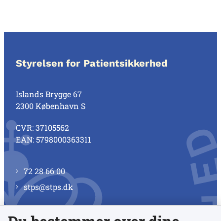
Styrelsen for Patientsikkerhed
Islands Brygge 67
2300 København S
CVR: 37105562
EAN: 5798000363311
72 28 66 00
stps@stps.dk