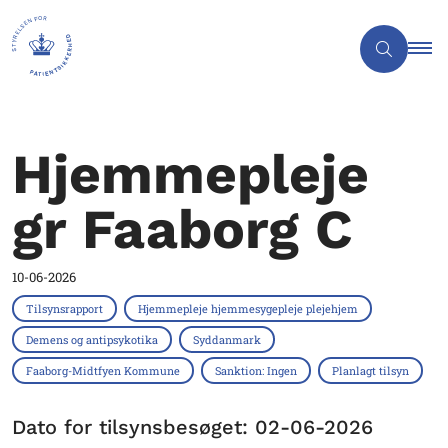
Hjemmepleje
gr Faaborg C
10-06-2026
Tilsynsrapport
Hjemmepleje hjemmesygepleje plejehjem
Demens og antipsykotika
Syddanmark
Faaborg-Midtfyen Kommune
Sanktion: Ingen
Planlagt tilsyn
Dato for tilsynsbesøget: 02-06-2026