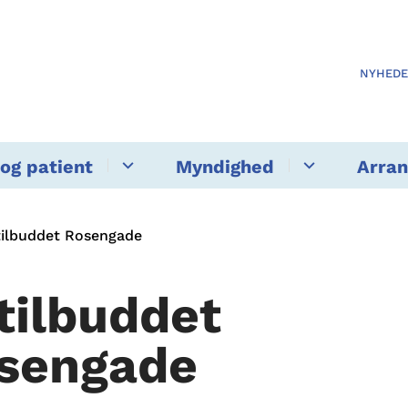
NYHED
og patient
Myndighed
Arra
ilbuddet Rosengade
tilbuddet
sengade