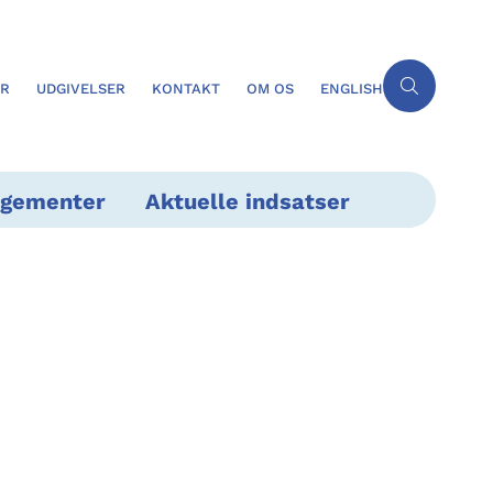
ER
UDGIVELSER
KONTAKT
OM OS
ENGLISH
ngementer
Aktuelle indsatser