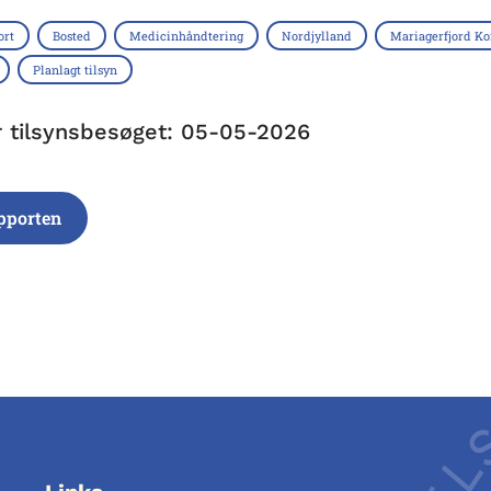
ort
Bosted
Medicinhåndtering
Nordjylland
Mariagerfjord 
Planlagt tilsyn
r tilsynsbesøget: 05-05-2026
pporten