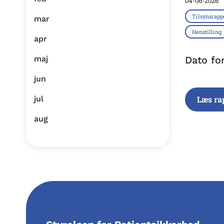
04-06-2026
Tilsynsrapp
mar
Henstilling
apr
maj
Dato fo
jun
jul
Læs ra
aug