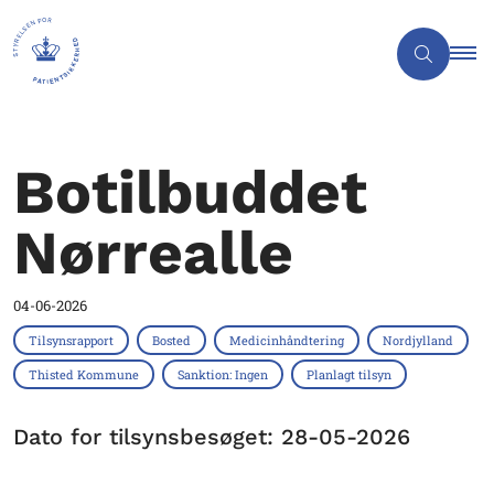
Botilbuddet
Nørrealle
04-06-2026
Tilsynsrapport
Bosted
Medicinhåndtering
Nordjylland
Thisted Kommune
Sanktion: Ingen
Planlagt tilsyn
Dato for tilsynsbesøget: 28-05-2026