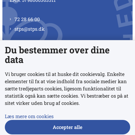
72 28 66 00
stps@stps.dk
Du bestemmer over dine
Se alle kontaktnumre
data
Vi bruger cookies til at huske dit cookievalg. Enkelte
elementer til fx at vise indhold fra sociale medier kan
Links
sætte tredjeparts cookies, ligesom funktionalitet til
statistik også kan sætte cookies. Vi bestræber os på at
sitet virker uden brug af cookies.
Udgivelser
Tilgængelighedserklæring
Læs mere om cookies
Data- og privatlivspolitik
Accepter alle
Cookies