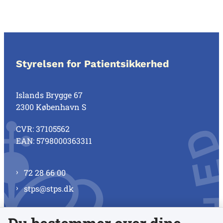
Styrelsen for Patientsikkerhed
Islands Brygge 67
2300 København S
CVR: 37105562
EAN: 5798000363311
72 28 66 00
stps@stps.dk