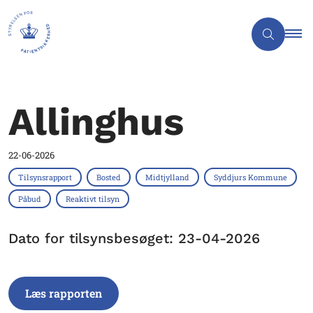
Allinghus
22-06-2026
Tilsynsrapport
Bosted
Midtjylland
Syddjurs Kommune
Påbud
Reaktivt tilsyn
Dato for tilsynsbesøget: 23-04-2026
Læs rapporten