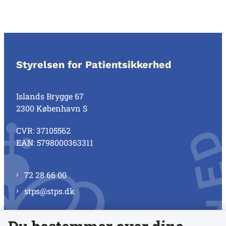
Styrelsen for Patientsikkerhed
Islands Brygge 67
2300 København S
CVR: 37105562
EAN: 5798000363311
72 28 66 00
stps@stps.dk