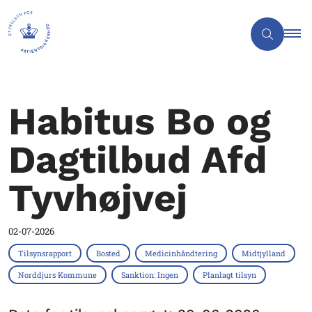
Habitus Bo og
Dagtilbud Afd
Tyvhøjvej
02-07-2026
Tilsynsrapport
Bosted
Medicinhåndtering
Midtjylland
Norddjurs Kommune
Sanktion: Ingen
Planlagt tilsyn