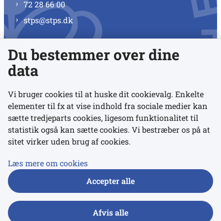
72 28 66 00
stps@stps.dk
Du bestemmer over dine
Se alle kontaktnumre
data
Vi bruger cookies til at huske dit cookievalg. Enkelte
elementer til fx at vise indhold fra sociale medier kan
Links
sætte tredjeparts cookies, ligesom funktionalitet til
statistik også kan sætte cookies. Vi bestræber os på at
sitet virker uden brug af cookies.
Udgivelser
Tilgængelighedserklæring
Læs mere om cookies
Data- og privatlivspolitik
Accepter alle
Cookies
Afvis alle