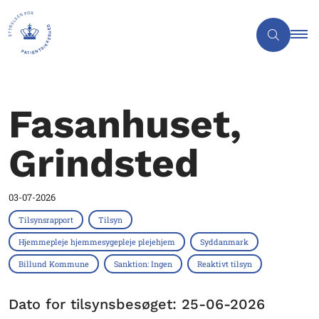
Fasanhuset,
Grindsted
03-07-2026
Tilsynsrapport
Tilsyn
Hjemmepleje hjemmesygepleje plejehjem
Syddanmark
Billund Kommune
Sanktion: Ingen
Reaktivt tilsyn
Dato for tilsynsbesøget: 25-06-2026