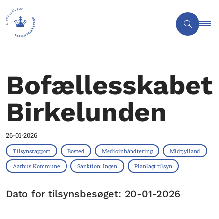
Bofællesskabet
Birkelunden
26-01-2026
Tilsynsrapport
Bosted
Medicinhåndtering
Midtjylland
Aarhus Kommune
Sanktion: Ingen
Planlagt tilsyn
Dato for tilsynsbesøget: 20-01-2026