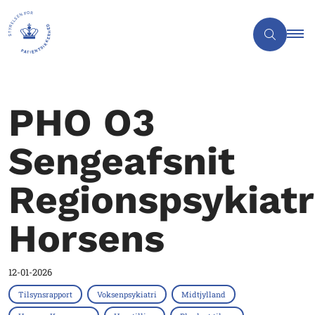
PHO O3
Sengeafsnit
Regionspsykiatr
Horsens
12-01-2026
Tilsynsrapport
Voksenpsykiatri
Midtjylland