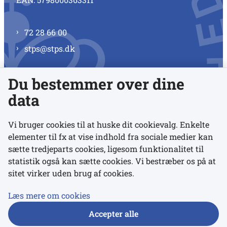
72 28 66 00
stps@stps.dk
Du bestemmer over dine
Se alle kontaktnumre
data
Vi bruger cookies til at huske dit cookievalg. Enkelte
elementer til fx at vise indhold fra sociale medier kan
Links
sætte tredjeparts cookies, ligesom funktionalitet til
statistik også kan sætte cookies. Vi bestræber os på at
sitet virker uden brug af cookies.
Udgivelser
Tilgængelighedserklæring
Læs mere om cookies
Data- og privatlivspolitik
Accepter alle
Cookies