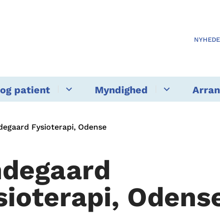
NYHED
og patient
Myndighed
Arra
degaard Fysioterapi, Odense
ndegaard
sioterapi, Odens