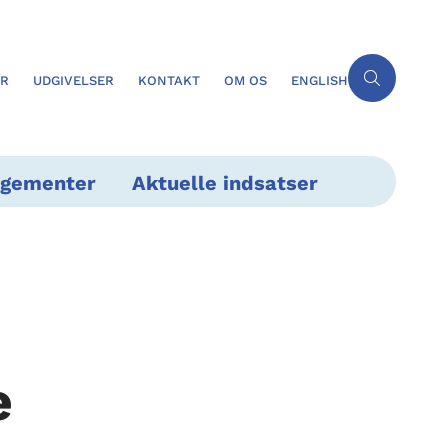
ER
UDGIVELSER
KONTAKT
OM OS
ENGLISH
ngementer
Aktuelle indsatser
e