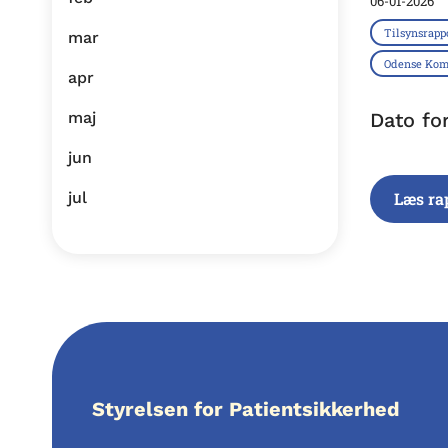
06-01-2026
Tilsynsrapp
mar
Odense Ko
apr
maj
Dato fo
jun
jul
Læs ra
Styrelsen for Patientsikkerhed