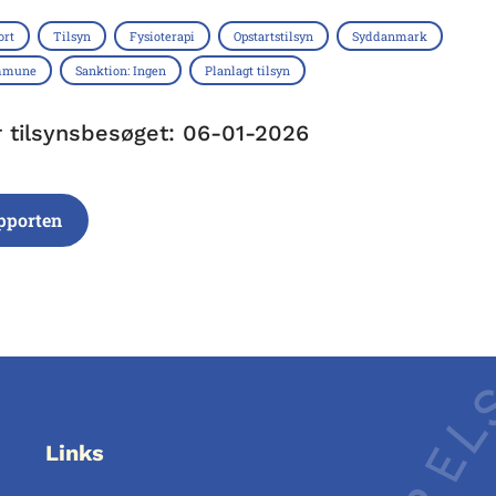
ort
Tilsyn
Fysioterapi
Opstartstilsyn
Syddanmark
mmune
Sanktion: Ingen
Planlagt tilsyn
r tilsynsbesøget: 06-01-2026
pporten
Links