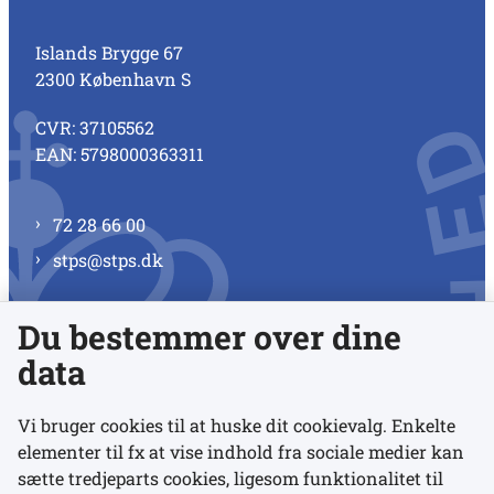
Islands Brygge 67
2300 København S
CVR: 37105562
EAN: 5798000363311
72 28 66 00
stps@stps.dk
Du bestemmer over dine
Se alle kontaktnumre
data
Vi bruger cookies til at huske dit cookievalg. Enkelte
elementer til fx at vise indhold fra sociale medier kan
Links
sætte tredjeparts cookies, ligesom funktionalitet til