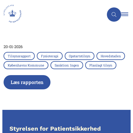
20-01-2026
Tilsynsrapport
Fysioterapi
Opstartstilsyn
Hovedstaden
Københavns Kommune
Sanktion: Ingen
Planlagt tilsyn
Læs rapporten
Styrelsen for Patientsikkerhed