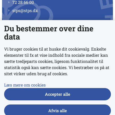
72 28 66 00
stps@stps.dk
Du bestemmer over dine
Se alle kontaktnumre
data
Vi bruger cookies til at huske dit cookievalg. Enkelte
elementer til fx at vise indhold fra sociale medier kan
Links
sætte tredjeparts cookies, ligesom funktionalitet til
statistik også kan sætte cookies. Vi bestræber os på at
sitet virker uden brug af cookies.
Udgivelser
Tilgængelighedserklæring
Læs mere om cookies
Data- og privatlivspolitik
Accepter alle
Cookies
Afvis alle