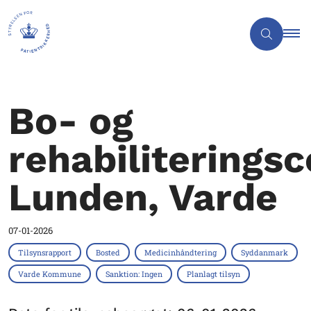
Bo- og
rehabiliteringsc
Lunden, Varde
07-01-2026
Tilsynsrapport
Bosted
Medicinhåndtering
Syddanmark
Varde Kommune
Sanktion: Ingen
Planlagt tilsyn