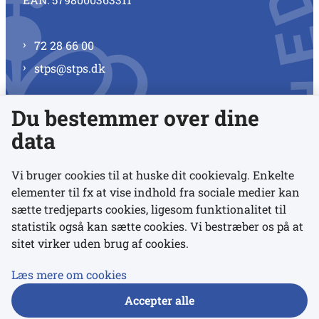
72 28 66 00
stps@stps.dk
Du bestemmer over dine
Se alle kontaktnumre
data
Vi bruger cookies til at huske dit cookievalg. Enkelte
elementer til fx at vise indhold fra sociale medier kan
Links
sætte tredjeparts cookies, ligesom funktionalitet til
statistik også kan sætte cookies. Vi bestræber os på at
sitet virker uden brug af cookies.
Udgivelser
Tilgængelighedserklæring
Læs mere om cookies
Data- og privatlivspolitik
Accepter alle
Cookies