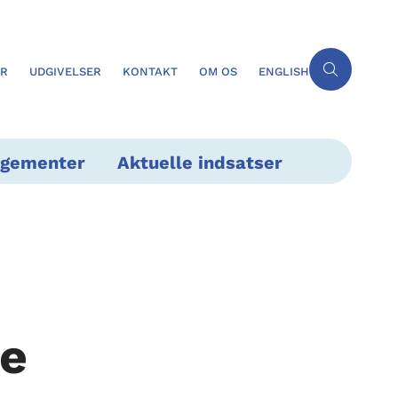
ER
UDGIVELSER
KONTAKT
OM OS
ENGLISH
ngementer
Aktuelle indsatser
e