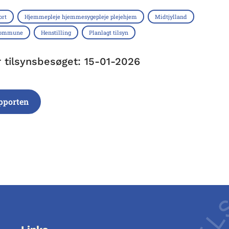
ort
Hjemmepleje hjemmesygepleje plejehjem
Midtjylland
 Kommune
Henstilling
Planlagt tilsyn
r tilsynsbesøget: 15-01-2026
pporten