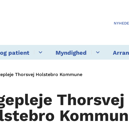
NYHED
og patient
Myndighed
Arra
epleje Thorsvej Holstebro Kommune
gepleje Thorsvej
lstebro Kommun