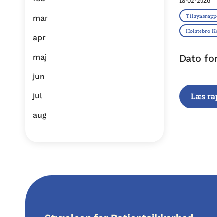
18-02-2026
Tilsynsrapp
mar
Holstebro
apr
maj
Dato fo
jun
jul
Læs ra
aug