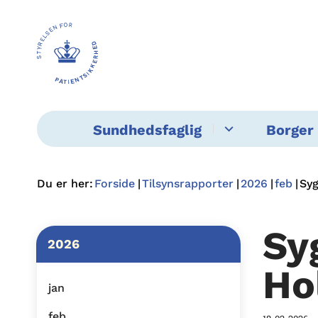
Sundhedsfaglig
Borger 
Du er her:
Forside
Tilsynsrapporter
2026
feb
Syg
Sy
2026
Ho
jan
feb