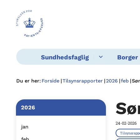
Sundhedsfaglig
Borger 
Du er her:
Forside
Tilsynsrapporter
2026
feb
Sø
Sø
2026
24-02-2026
jan
Tilsynsrapp
feb