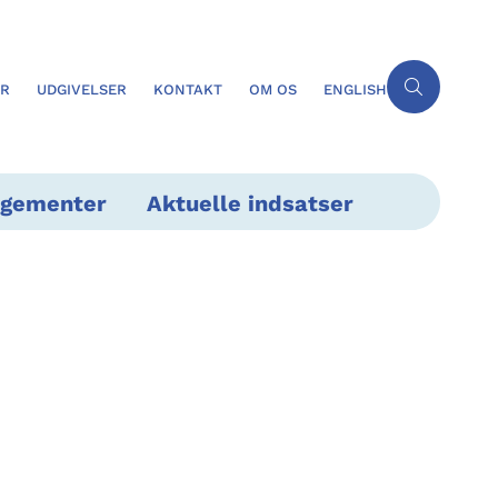
ER
UDGIVELSER
KONTAKT
OM OS
ENGLISH
ngementer
Aktuelle indsatser