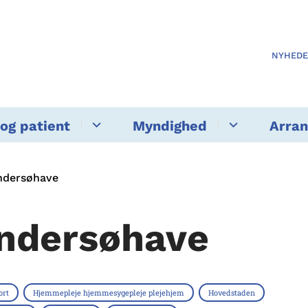
NYHED
og patient
Myndighed
Arra
ndersøhave
ndersøhave
ort
Hjemmepleje hjemmesygepleje plejehjem
Hovedstaden