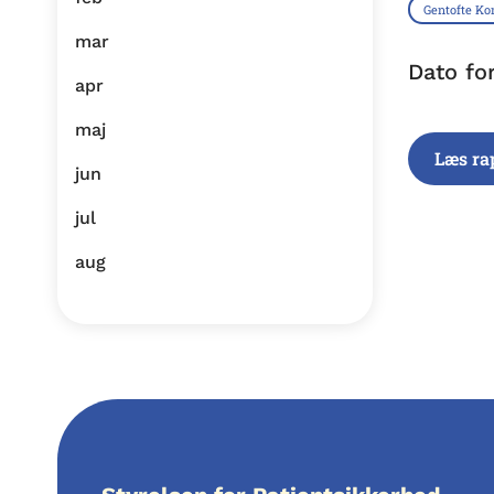
Gentofte 
mar
Dato fo
apr
maj
Læs ra
jun
jul
aug