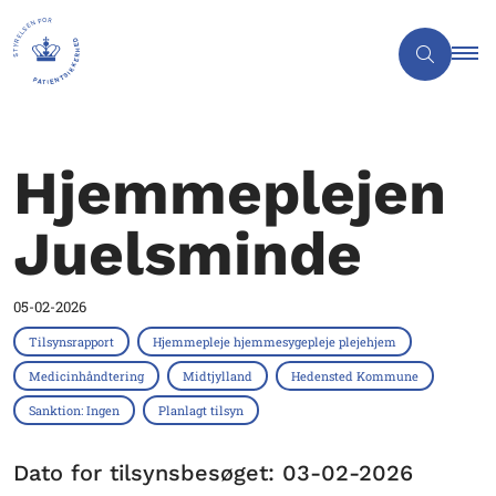
Hjemmeplejen
Juelsminde
05-02-2026
Tilsynsrapport
Hjemmepleje hjemmesygepleje plejehjem
Medicinhåndtering
Midtjylland
Hedensted Kommune
Sanktion: Ingen
Planlagt tilsyn
Dato for tilsynsbesøget: 03-02-2026