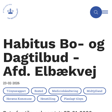
Habitus Bo- og
Dagtilbud -
Afd. Elbækvej
23-02-2026
Tilsynsrapport
Bosted
Medicinhåndtering
Midtjylland
Horsens Kommune
Henstilling
Planlagt tilsyn