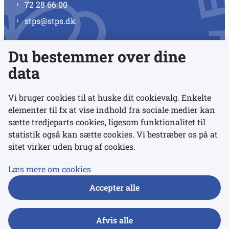
72 28 66 00
stps@stps.dk
Du bestemmer over dine
Se alle kontaktnumre
data
Vi bruger cookies til at huske dit cookievalg. Enkelte
elementer til fx at vise indhold fra sociale medier kan
Links
sætte tredjeparts cookies, ligesom funktionalitet til
statistik også kan sætte cookies. Vi bestræber os på at
sitet virker uden brug af cookies.
Udgivelser
Tilgængelighedserklæring
Læs mere om cookies
Data- og privatlivspolitik
Accepter alle
Cookies
Afvis alle