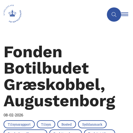
Fonden
Botilbudet
Græskobbel,
Augustenborg
08-02-2026
Tilsynsrapport
Tilsyn
Bosted
Syddanmark