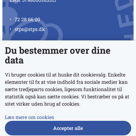
72 28 66 00
stps@stps.dk
Du bestemmer over dine
Se alle kontaktnumre
data
Vi bruger cookies til at huske dit cookievalg. Enkelte
elementer til fx at vise indhold fra sociale medier kan
Links
sætte tredjeparts cookies, ligesom funktionalitet til
statistik også kan sætte cookies. Vi bestræber os på at
sitet virker uden brug af cookies.
Udgivelser
Tilgængelighedserklæring
Læs mere om cookies
Data- og privatlivspolitik
Accepter alle
Cookies