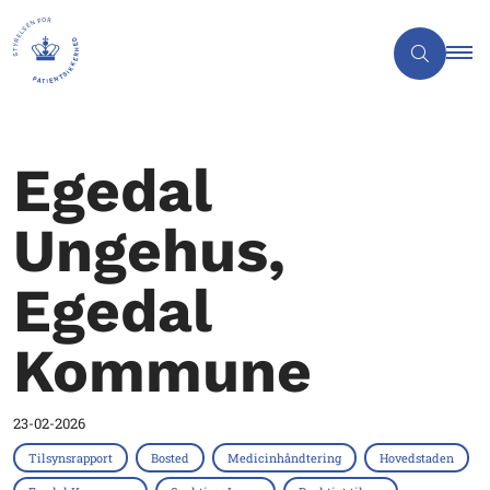
Egedal
Ungehus,
Egedal
Kommune
23-02-2026
Tilsynsrapport
Bosted
Medicinhåndtering
Hovedstaden