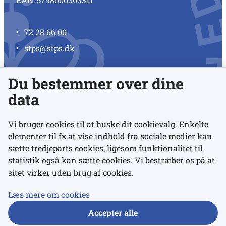
72 28 66 00
stps@stps.dk
Du bestemmer over dine
Se alle kontaktnumre
data
Vi bruger cookies til at huske dit cookievalg. Enkelte
elementer til fx at vise indhold fra sociale medier kan
Links
sætte tredjeparts cookies, ligesom funktionalitet til
statistik også kan sætte cookies. Vi bestræber os på at
sitet virker uden brug af cookies.
Udgivelser
Tilgængelighedserklæring
Læs mere om cookies
Data- og privatlivspolitik
Accepter alle
Cookies