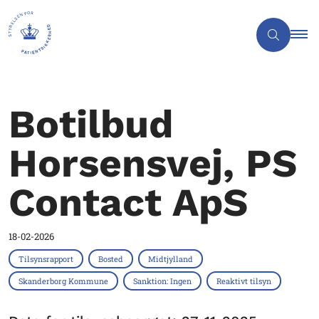
Botilbud
Horsensvej, PS
Contact ApS
18-02-2026
Tilsynsrapport
Bosted
Midtjylland
Skanderborg Kommune
Sanktion: Ingen
Reaktivt tilsyn