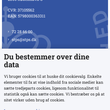
CVR: 37105562
EAN: 5798000363311
72 28 66 00
stps@stps.dk
Du bestemmer over dine
Se alle kontaktnumre
data
Vi bruger cookies til at huske dit cookievalg. Enkelte
elementer til fx at vise indhold fra sociale medier kan
Links
sætte tredjeparts cookies, ligesom funktionalitet til
statistik også kan sætte cookies. Vi bestræber os på at
sitet virker uden brug af cookies.
Udgivelser
Tilgængelighedserklæring