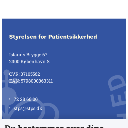
Styrelsen for Patientsikkerhed
Islands Brygge 67
2300 København S
CVR: 37105562
EAN: 5798000363311
72 28 66 00
stps@stps.dk