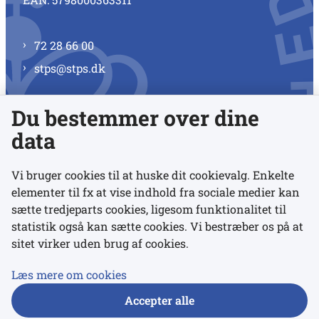
72 28 66 00
stps@stps.dk
Du bestemmer over dine
Se alle kontaktnumre
data
Vi bruger cookies til at huske dit cookievalg. Enkelte
elementer til fx at vise indhold fra sociale medier kan
Links
sætte tredjeparts cookies, ligesom funktionalitet til
statistik også kan sætte cookies. Vi bestræber os på at
sitet virker uden brug af cookies.
Udgivelser
Tilgængelighedserklæring
Læs mere om cookies
Data- og privatlivspolitik
Accepter alle
Cookies