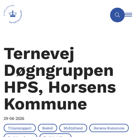
Ternevej
Døgngruppen
HPS, Horsens
Kommune
29-04-2026
Tilsynsrapport
Bosted
Midtjylland
Horsens Kommune