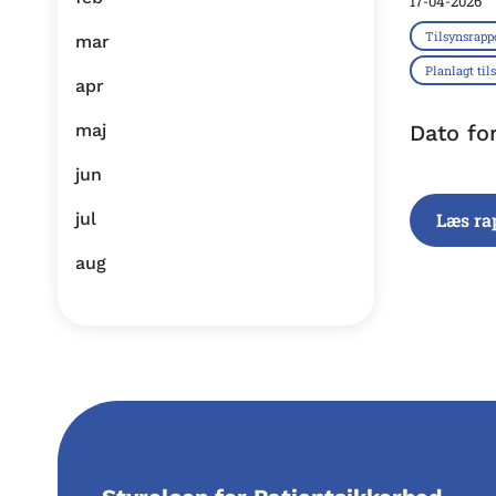
17-04-2026
Tilsynsrapp
mar
Planlagt til
apr
maj
Dato fo
jun
jul
Læs ra
aug