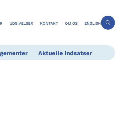
ER
UDGIVELSER
KONTAKT
OM OS
ENGLISH
ngementer
Aktuelle indsatser
-