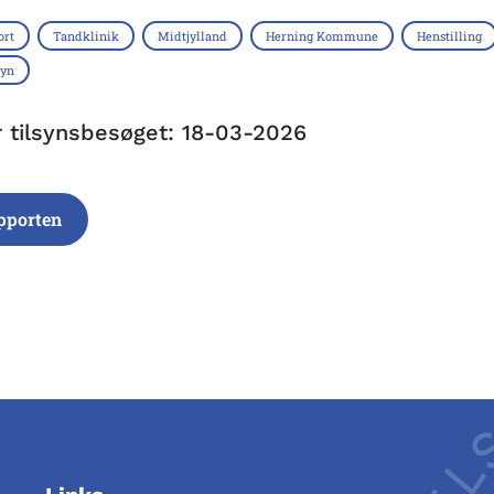
ort
Tandklinik
Midtjylland
Herning Kommune
Henstilling
syn
r tilsynsbesøget: 18-03-2026
pporten