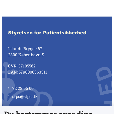
Styrelsen for Patientsikkerhed
Islands Brygge 67
2300 København S
CVR: 37105562
EAN: 5798000363311
72 28 66 00
stps@stps.dk