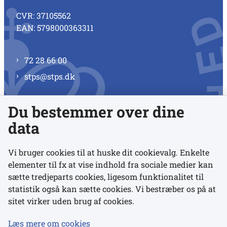
CVR: 37105562
EAN: 5798000363311
72 28 66 00
stps@stps.dk
Du bestemmer over dine
Se alle kontaktnumre
data
Vi bruger cookies til at huske dit cookievalg. Enkelte
elementer til fx at vise indhold fra sociale medier kan
Links
sætte tredjeparts cookies, ligesom funktionalitet til
statistik også kan sætte cookies. Vi bestræber os på at
sitet virker uden brug af cookies.
Udgivelser
Tilgængelighedserklæring
Læs mere om cookies