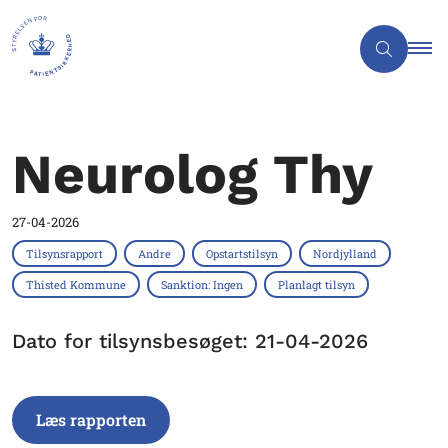
Neurolog Thy
27-04-2026
Tilsynsrapport
Andre
Opstartstilsyn
Nordjylland
Thisted Kommune
Sanktion: Ingen
Planlagt tilsyn
Dato for tilsynsbesøget: 21-04-2026
Læs rapporten