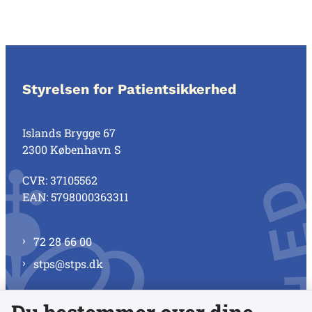
Styrelsen for Patientsikkerhed
Islands Brygge 67
2300 København S
CVR: 37105562
EAN: 5798000363311
72 28 66 00
stps@stps.dk