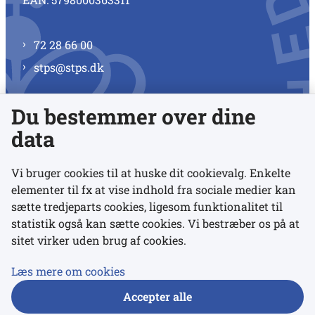
72 28 66 00
stps@stps.dk
Du bestemmer over dine
Se alle kontaktnumre
data
Vi bruger cookies til at huske dit cookievalg. Enkelte
elementer til fx at vise indhold fra sociale medier kan
Links
sætte tredjeparts cookies, ligesom funktionalitet til
statistik også kan sætte cookies. Vi bestræber os på at
sitet virker uden brug af cookies.
Udgivelser
Tilgængelighedserklæring
Læs mere om cookies
Data- og privatlivspolitik
Accepter alle
Cookies