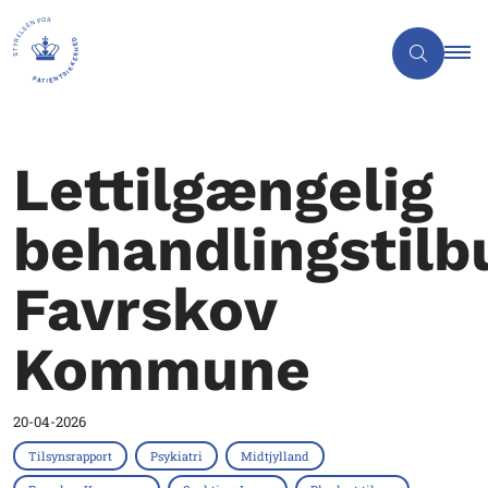
Lettilgængelig
behandlingstilb
Favrskov
Kommune
20-04-2026
Tilsynsrapport
Psykiatri
Midtjylland