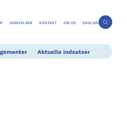
ER
UDGIVELSER
KONTAKT
OM OS
ENGLISH
ngementer
Aktuelle indsatser