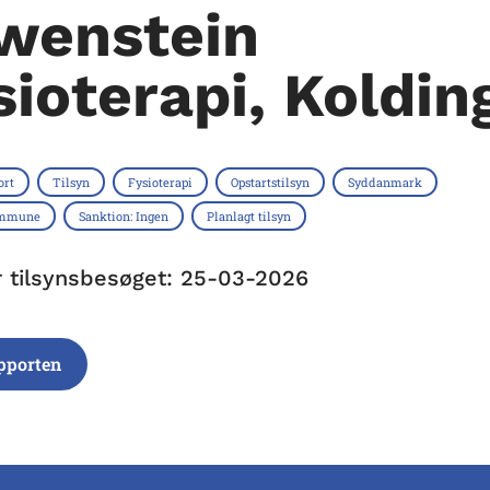
wenstein
sioterapi, Koldin
ort
Tilsyn
Fysioterapi
Opstartstilsyn
Syddanmark
ommune
Sanktion: Ingen
Planlagt tilsyn
r tilsynsbesøget: 25-03-2026
pporten