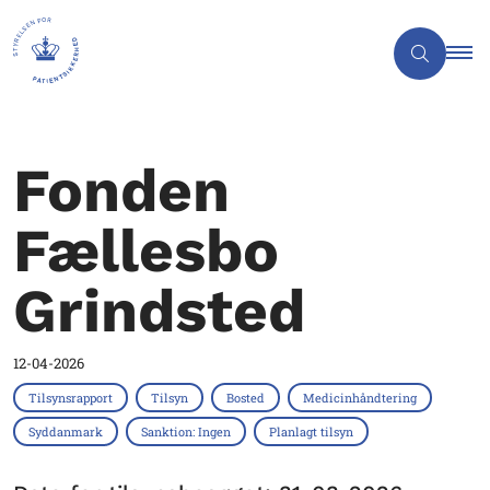
Fonden
Fællesbo
Grindsted
12-04-2026
Tilsynsrapport
Tilsyn
Bosted
Medicinhåndtering
Syddanmark
Sanktion: Ingen
Planlagt tilsyn