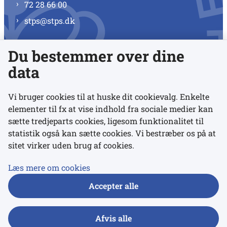
72 28 66 00
stps@stps.dk
Du bestemmer over dine
Se alle kontaktnumre
data
Vi bruger cookies til at huske dit cookievalg. Enkelte
elementer til fx at vise indhold fra sociale medier kan
Links
sætte tredjeparts cookies, ligesom funktionalitet til
statistik også kan sætte cookies. Vi bestræber os på at
sitet virker uden brug af cookies.
Udgivelser
Tilgængelighedserklæring
Læs mere om cookies
Data- og privatlivspolitik
Accepter alle
Cookies
Afvis alle