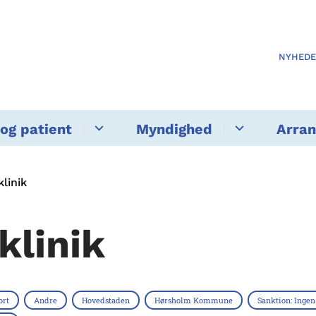
NYHED
og patient
Myndighed
Arra
linik
klinik
ort
Andre
Hovedstaden
Hørsholm Kommune
Sanktion: Ingen