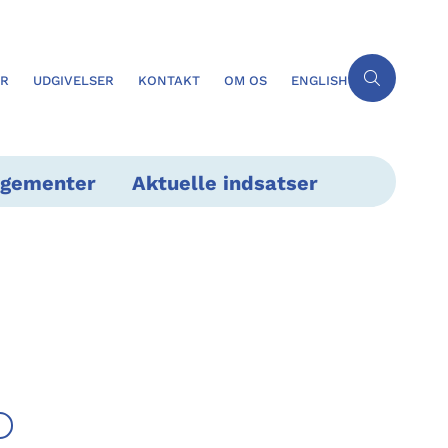
ER
UDGIVELSER
KONTAKT
OM OS
ENGLISH
ngementer
Aktuelle indsatser