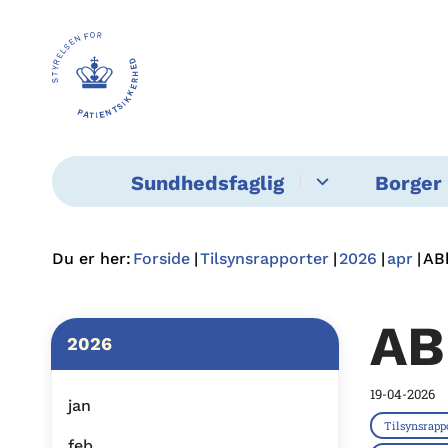
Sundhedsfaglig
Borger 
Du er her:
Forside
Tilsynsrapporter
2026
apr
ABk
AB
2026
19-04-2026
jan
Tilsynsrapp
feb