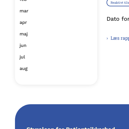
Reaktivt til
mar
Dato fo
apr
maj
Læs rap
jun
jul
aug