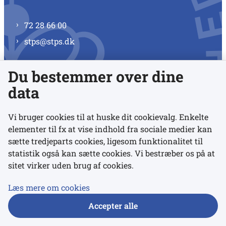
72 28 66 00
stps@stps.dk
Du bestemmer over dine
Se alle kontaktnumre
data
Vi bruger cookies til at huske dit cookievalg. Enkelte
elementer til fx at vise indhold fra sociale medier kan
Links
sætte tredjeparts cookies, ligesom funktionalitet til
statistik også kan sætte cookies. Vi bestræber os på at
sitet virker uden brug af cookies.
Udgivelser
Tilgængelighedserklæring
Læs mere om cookies
Data- og privatlivspolitik
Accepter alle
Cookies