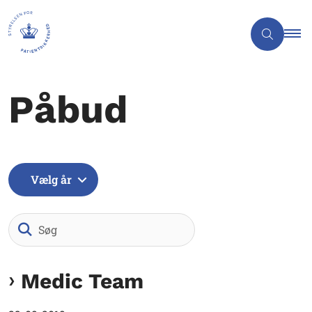
Påbud
Vælg år
Søg
Medic Team