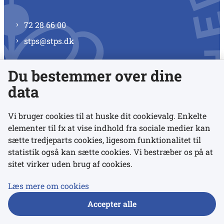
72 28 66 00
stps@stps.dk
Du bestemmer over dine
Se alle kontaktnumre
data
Vi bruger cookies til at huske dit cookievalg. Enkelte
elementer til fx at vise indhold fra sociale medier kan
Links
sætte tredjeparts cookies, ligesom funktionalitet til
statistik også kan sætte cookies. Vi bestræber os på at
sitet virker uden brug af cookies.
Udgivelser
Tilgængelighedserklæring
Læs mere om cookies
Data- og privatlivspolitik
Accepter alle
Cookies