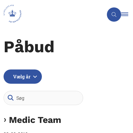
Påbud
Vælg år
Søg
Medic Team